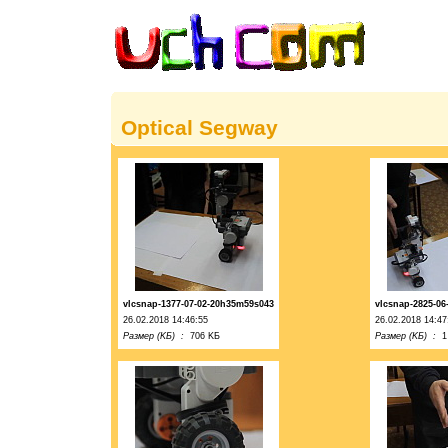
Optical Segway
vlcsnap-1377-07-02-20h35m59s043
vlcsnap-2825-0
26.02.2018 14:46:55
26.02.2018 14:47
Размер (KБ) :
706 KБ
Размер (KБ) :
1