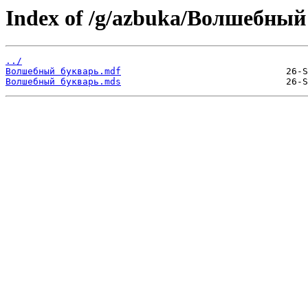
Index of /g/azbuka/Волшебный
../
Волшебный букварь.mdf
Волшебный букварь.mds