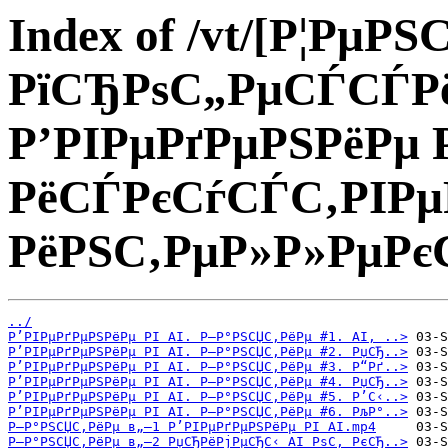
Index of /vt/[Р¦РµРЅС
РїСЂРѕС„РµСЃСЃРёР
Р’РІРµРґРµРЅРёРµ 
РёСЃРєСѓСЃС‚РІР
РёРЅС‚РµР»Р»РµРєС
../
Р’РІРµРґРµРЅРёРµ РІ AI. Р—Р°РЅСЏС‚РёРµ #1. AI, ..>
Р’РІРµРґРµРЅРёРµ РІ AI. Р—Р°РЅСЏС‚РёРµ #2. РџСЂ..>
Р’РІРµРґРµРЅРёРµ РІ AI. Р—Р°РЅСЏС‚РёРµ #3. Р“Рґ..>
Р’РІРµРґРµРЅРёРµ РІ AI. Р—Р°РЅСЏС‚РёРµ #4. РџСЂ..>
Р’РІРµРґРµРЅРёРµ РІ AI. Р—Р°РЅСЏС‚РёРµ #5. Р’С‹..>
Р’РІРµРґРµРЅРёРµ РІ AI. Р—Р°РЅСЏС‚РёРµ #6. РљР°..>
Р—Р°РЅСЏС‚РёРµ в„–1 Р’РІРµРґРµРЅРёРµ РІ AI.mp4
Р—Р°РЅСЏС‚РёРµ в„–2 РџСЂРёРјРµСЂС‹ AI РѕС‚ РєСЂ..>