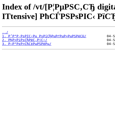
Index of /vt/[Р¦РµРЅС‚СЂ di
ITtensive] РћСЃРЅРѕРІС‹ Рї
../
1. Р‘Р°Р·РѕРІС‹Рµ РѕРїСЂРµРґРµР»РµРЅРёСЏ/
2. РђР»РіРѕСЂРёС‚РјС‹/
3. Р—Р°РєР»СЋС‡РµРЅРёРµ/